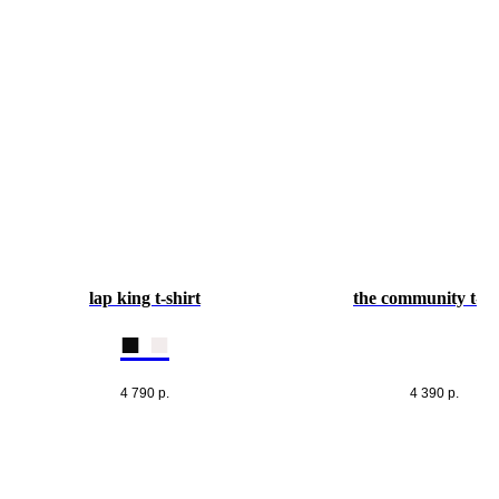
lap king t-shirt
the community t-sh
■
■
4 790
р.
4 390
р.