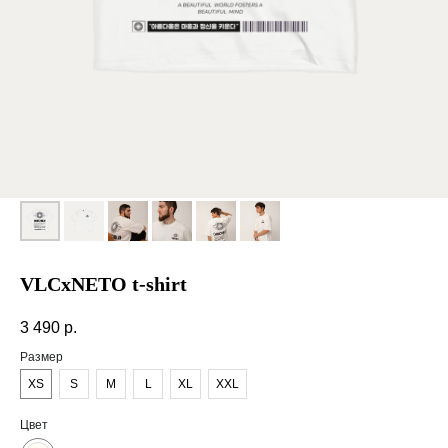
VLCxNETO t-shirt
3 490
р.
Размер
XS
S
M
L
XL
XXL
Цвет