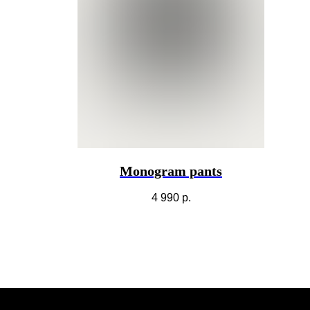
Monogram pants
4 990
р.